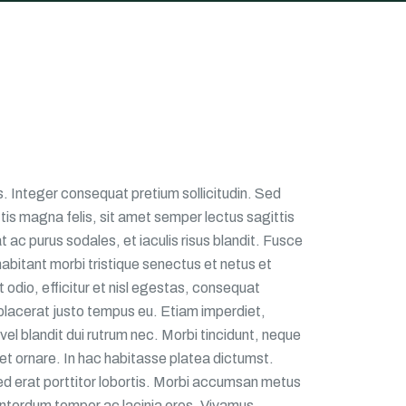
. Integer consequat pretium sollicitudin. Sed
ttis magna felis, sit amet semper lectus sagittis
t ac purus sodales, et iaculis risus blandit. Fusce
habitant morbi tristique senectus et netus et
 odio, efficitur et nisl egestas, consequat
d placerat justo tempus eu. Etiam imperdiet,
vel blandit dui rutrum nec. Morbi tincidunt, neque
oreet ornare. In hac habitasse platea dictumst.
 sed erat porttitor lobortis. Morbi accumsan metus
la interdum tempor ac lacinia eros. Vivamus