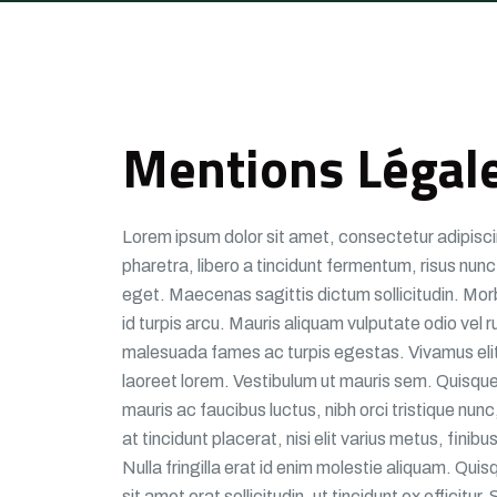
Mentions Légal
Lorem ipsum dolor sit amet, consectetur adipisci
pharetra, libero a tincidunt fermentum, risus nunc
eget. Maecenas sagittis dictum sollicitudin. Morbi
id turpis arcu. Mauris aliquam vulputate odio vel 
malesuada fames ac turpis egestas. Vivamus elit ma
laoreet lorem. Vestibulum ut mauris sem. Quisque 
mauris ac faucibus luctus, nibh orci tristique nun
at tincidunt placerat, nisi elit varius metus, fini
Nulla fringilla erat id enim molestie aliquam. Qui
sit amet erat sollicitudin, ut tincidunt ex efficitu