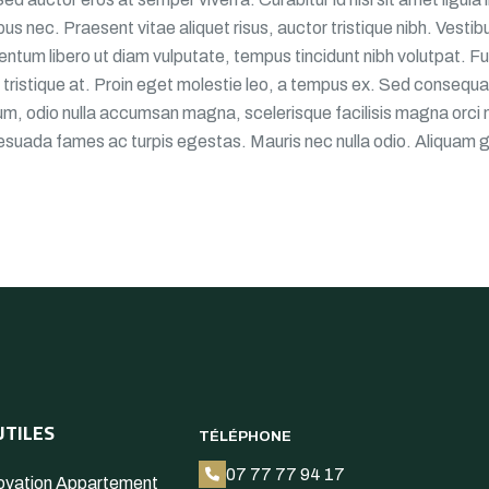
pibus nec. Praesent vitae aliquet risus, auctor tristique nibh. Vesti
entum libero ut diam vulputate, tempus tincidunt nibh volutpat. F
 tristique at. Proin eget molestie leo, a tempus ex. Sed consequ
m, odio nulla accumsan magna, scelerisque facilisis magna orci n
lesuada fames ac turpis egestas. Mauris nec nulla odio. Aliquam g
UTILES
TÉLÉPHONE
07 77 77 94 17
vation Appartement