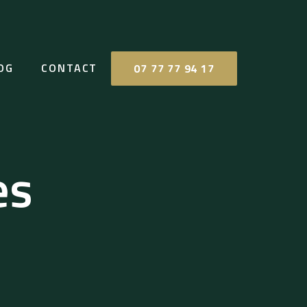
OG
CONTACT
07 77 77 94 17
es