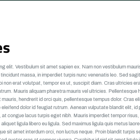
es
ng elit. Vestibulum sit amet sapien ex. Nam non vestibulum mauris
 tincidunt massa, in imperdiet turpis nunc venenatis leo. Sed sagi
 non erat volutpat, tempor ex ut, suscipit diam. Cras ultricies era
rutrum. Mauris aliquam pharetra mauris vel ultricies. Pellentesque 
uris, hendrerit id orci quis, pellentesque tempus dolor. Cras elit
eleifend dolor id feugiat rutrum. Aenean vulputate blandit elit, i
c, at congue lacus turpis eget nibh. Mauris imperdiet tempor risus, 
bus aliquet ligula libero eu ligula. Sed maximus ligula quis metus la
sque sit amet interdum orci, non luctus neque. Proin blandit turpis
r. Sed auctor eros at semper viverra. Curabitur id nisl sit amet ligu